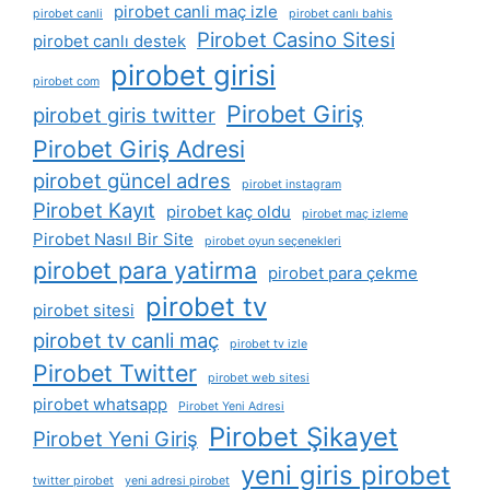
pirobet canli maç izle
pirobet canli
pirobet canlı bahis
Pirobet Casino Sitesi
pirobet canlı destek
pirobet girisi
pirobet com
Pirobet Giriş
pirobet giris twitter
Pirobet Giriş Adresi
pirobet güncel adres
pirobet instagram
Pirobet Kayıt
pirobet kaç oldu
pirobet maç izleme
Pirobet Nasıl Bir Site
pirobet oyun seçenekleri
pirobet para yatirma
pirobet para çekme
pirobet tv
pirobet sitesi
pirobet tv canli maç
pirobet tv izle
Pirobet Twitter
pirobet web sitesi
pirobet whatsapp
Pirobet Yeni Adresi
Pirobet Şikayet
Pirobet Yeni Giriş
yeni giris pirobet
twitter pirobet
yeni adresi pirobet