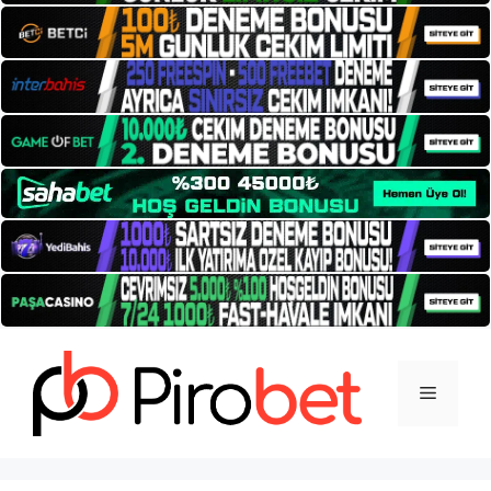
İçeriğe
atla
Menü