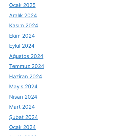
Ocak 2025
Aralık 2024
Kasım 2024
Ekim 2024
Eylül 2024
Ağustos 2024
Temmuz 2024
Haziran 2024
Mayıs 2024
Nisan 2024
Mart 2024
Şubat 2024
Ocak 2024