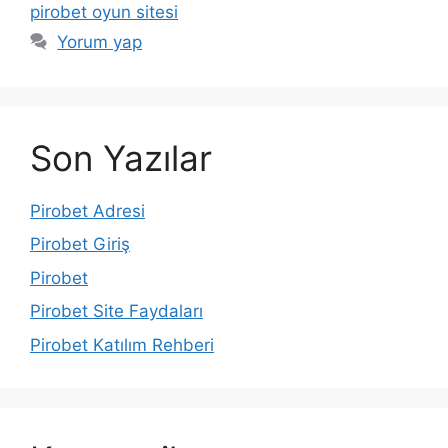
pirobet oyun sitesi
Yorum yap
Son Yazılar
Pirobet Adresi
Pirobet Giriş
Pirobet
Pirobet Site Faydaları
Pirobet Katılım Rehberi