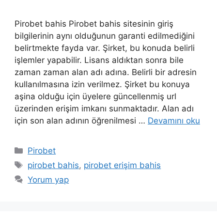
Pirobet bahis Pirobet bahis sitesinin giriş
bilgilerinin aynı olduğunun garanti edilmediğini
belirtmekte fayda var. Şirket, bu konuda belirli
işlemler yapabilir. Lisans aldıktan sonra bile
zaman zaman alan adı adına. Belirli bir adresin
kullanılmasına izin verilmez. Şirket bu konuya
aşina olduğu için üyelere güncellenmiş url
üzerinden erişim imkanı sunmaktadır. Alan adı
için son alan adının öğrenilmesi …
Devamını oku
Kategoriler
Pirobet
Etiketler
pirobet bahis
,
pirobet erişim bahis
Yorum yap