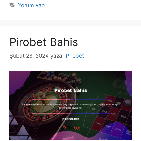
Yorum yap
Pirobet Bahis
Şubat 28, 2024
yazar
Pirobet