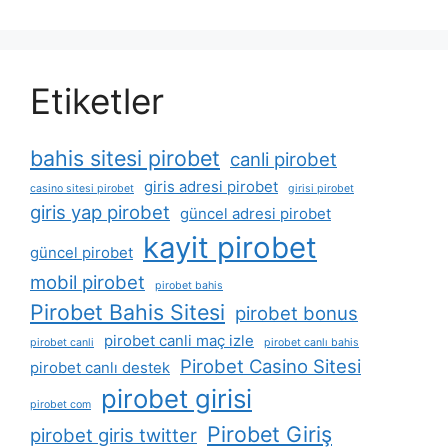
Etiketler
bahis sitesi pirobet
canli pirobet
giris adresi pirobet
casino sitesi pirobet
girisi pirobet
giris yap pirobet
güncel adresi pirobet
kayit pirobet
güncel pirobet
mobil pirobet
pirobet bahis
Pirobet Bahis Sitesi
pirobet bonus
pirobet canli maç izle
pirobet canli
pirobet canlı bahis
Pirobet Casino Sitesi
pirobet canlı destek
pirobet girisi
pirobet com
Pirobet Giriş
pirobet giris twitter