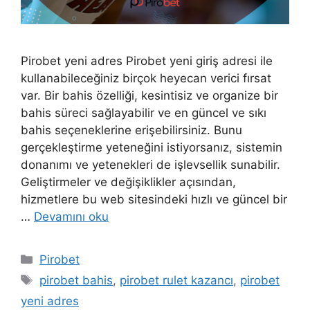
Pirobet yeni adres Pirobet yeni giriş adresi ile
kullanabileceğiniz birçok heyecan verici fırsat
var. Bir bahis özelliği, kesintisiz ve organize bir
bahis süreci sağlayabilir ve en güncel ve sıkı
bahis seçeneklerine erişebilirsiniz. Bunu
gerçekleştirme yeteneğini istiyorsanız, sistemin
donanımı ve yetenekleri de işlevsellik sunabilir.
Geliştirmeler ve değişiklikler açısından,
hizmetlere bu web sitesindeki hızlı ve güncel bir
…
Devamını oku
Kategoriler
Pirobet
Etiketler
pirobet bahis
,
pirobet rulet kazancı
,
pirobet
yeni adres