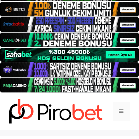
İçeriğe
atla
Menü