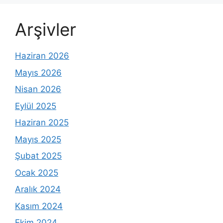
Arşivler
Haziran 2026
Mayıs 2026
Nisan 2026
Eylül 2025
Haziran 2025
Mayıs 2025
Şubat 2025
Ocak 2025
Aralık 2024
Kasım 2024
Ekim 2024