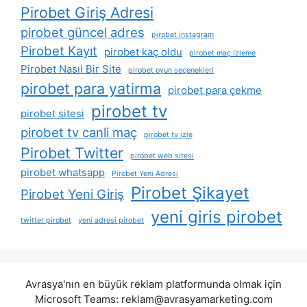
Pirobet Giriş Adresi
pirobet güncel adres
pirobet instagram
Pirobet Kayıt
pirobet kaç oldu
pirobet maç izleme
Pirobet Nasıl Bir Site
pirobet oyun seçenekleri
pirobet para yatirma
pirobet para çekme
pirobet tv
pirobet sitesi
pirobet tv canli maç
pirobet tv izle
Pirobet Twitter
pirobet web sitesi
pirobet whatsapp
Pirobet Yeni Adresi
Pirobet Şikayet
Pirobet Yeni Giriş
yeni giris pirobet
twitter pirobet
yeni adresi pirobet
Avrasya'nın en büyük reklam platformunda olmak için
Microsoft Teams:
reklam@avrasyamarketing.com