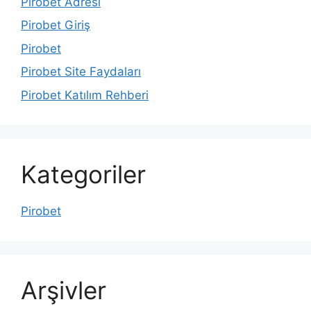
Pirobet Adresi
Pirobet Giriş
Pirobet
Pirobet Site Faydaları
Pirobet Katılım Rehberi
Kategoriler
Pirobet
Arşivler