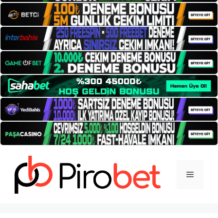
İçeriğe
atla
Menü