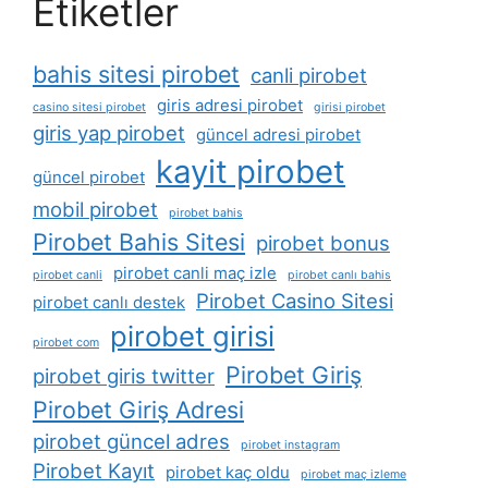
Etiketler
bahis sitesi pirobet
canli pirobet
giris adresi pirobet
casino sitesi pirobet
girisi pirobet
giris yap pirobet
güncel adresi pirobet
kayit pirobet
güncel pirobet
mobil pirobet
pirobet bahis
Pirobet Bahis Sitesi
pirobet bonus
pirobet canli maç izle
pirobet canli
pirobet canlı bahis
Pirobet Casino Sitesi
pirobet canlı destek
pirobet girisi
pirobet com
Pirobet Giriş
pirobet giris twitter
Pirobet Giriş Adresi
pirobet güncel adres
pirobet instagram
Pirobet Kayıt
pirobet kaç oldu
pirobet maç izleme