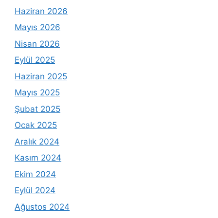
Haziran 2026
Mayıs 2026
Nisan 2026
Eylül 2025
Haziran 2025
Mayıs 2025
Şubat 2025
Ocak 2025
Aralık 2024
Kasım 2024
Ekim 2024
Eylül 2024
Ağustos 2024