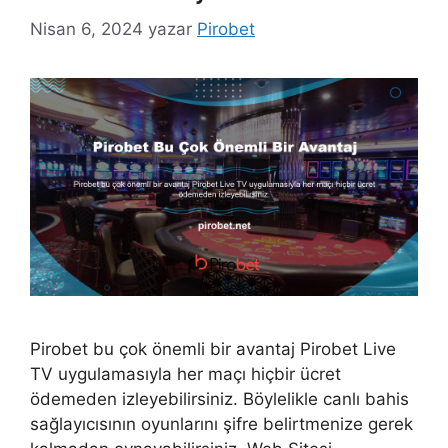
Nisan 6, 2024
yazar
Pirobet
Pirobet bu çok önemli bir avantaj Pirobet Live
TV uygulamasıyla her maçı hiçbir ücret
ödemeden izleyebilirsiniz. Böylelikle canlı bahis
sağlayıcısının oyunlarını şifre belirtmenize gerek