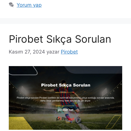
Yorum yap
Pirobet Sıkça Sorulan
Kasım 27, 2024
yazar
Pirobet