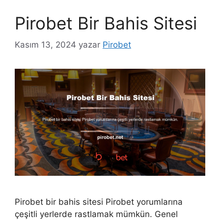
Pirobet Bir Bahis Sitesi
Kasım 13, 2024
yazar
Pirobet
Pirobet bir bahis sitesi Pirobet yorumlarına
çeşitli yerlerde rastlamak mümkün. Genel