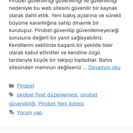
Pirobet güvenilirliği güvenilirliği ve güvenilirliği
nedeniyle bu web sitesini güvenilir bir kaynak
olarak dahil ettik. Yeni bakış açılarına ve sürekli
büyüme kararlılığına sahip dinamik bir
kuruluşuz. Pirobet güvenilip güvenilemeyeceği
sorusuna değerli bir yanıt sağlayabiliriz.
Kendilerini sektörde başarılı bir şekilde lider
olarak kabul ettirdiler ve kendine özgü
tarzlarıyla büyük bir takipçi topladılar. Bahis
sitesinden memnun değilseniz …
Devamını oku
Kategoriler
Pirobet
Etiketler
pirobet fiyat düzenlemesi
,
pirobet
güvenilirliği
,
Pirobet Yeni Adresi
Yorum yap