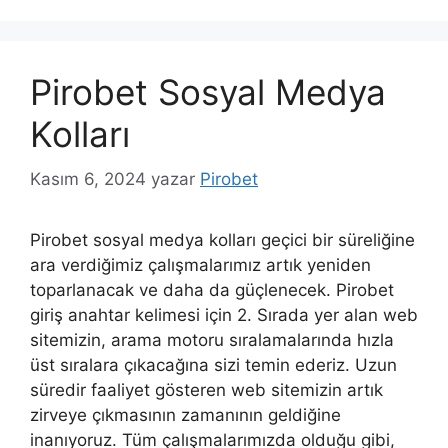
Pirobet Sosyal Medya
Kolları
Kasım 6, 2024
yazar
Pirobet
Pirobet sosyal medya kolları geçici bir süreliğine
ara verdiğimiz çalışmalarımız artık yeniden
toparlanacak ve daha da güçlenecek. Pirobet
giriş anahtar kelimesi için 2. Sırada yer alan web
sitemizin, arama motoru sıralamalarında hızla
üst sıralara çıkacağına sizi temin ederiz. Uzun
süredir faaliyet gösteren web sitemizin artık
zirveye çıkmasının zamanının geldiğine
inanıyoruz. Tüm çalışmalarımızda olduğu gibi,