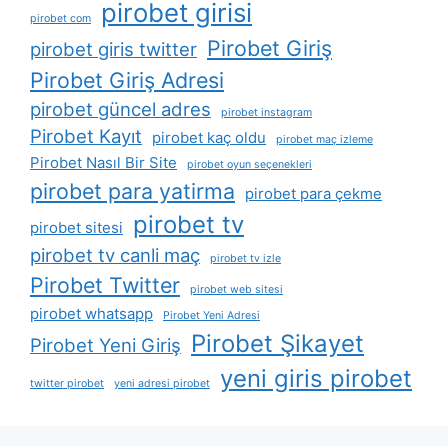
pirobet girisi
pirobet com
Pirobet Giriş
pirobet giris twitter
Pirobet Giriş Adresi
pirobet güncel adres
pirobet instagram
Pirobet Kayıt
pirobet kaç oldu
pirobet maç izleme
Pirobet Nasıl Bir Site
pirobet oyun seçenekleri
pirobet para yatirma
pirobet para çekme
pirobet tv
pirobet sitesi
pirobet tv canli maç
pirobet tv izle
Pirobet Twitter
pirobet web sitesi
pirobet whatsapp
Pirobet Yeni Adresi
Pirobet Şikayet
Pirobet Yeni Giriş
yeni giris pirobet
twitter pirobet
yeni adresi pirobet