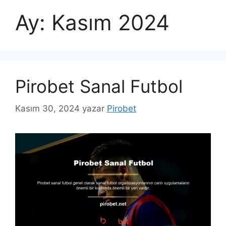
Ay:
Kasım 2024
Pirobet Sanal Futbol
Kasım 30, 2024
yazar
Pirobet