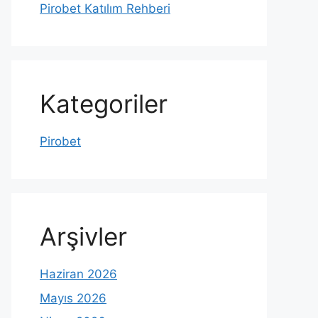
Pirobet Katılım Rehberi
Kategoriler
Pirobet
Arşivler
Haziran 2026
Mayıs 2026