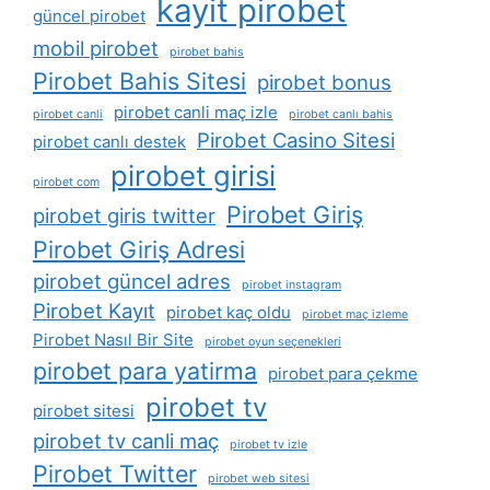
kayit pirobet
güncel pirobet
mobil pirobet
pirobet bahis
Pirobet Bahis Sitesi
pirobet bonus
pirobet canli maç izle
pirobet canli
pirobet canlı bahis
Pirobet Casino Sitesi
pirobet canlı destek
pirobet girisi
pirobet com
Pirobet Giriş
pirobet giris twitter
Pirobet Giriş Adresi
pirobet güncel adres
pirobet instagram
Pirobet Kayıt
pirobet kaç oldu
pirobet maç izleme
Pirobet Nasıl Bir Site
pirobet oyun seçenekleri
pirobet para yatirma
pirobet para çekme
pirobet tv
pirobet sitesi
pirobet tv canli maç
pirobet tv izle
Pirobet Twitter
pirobet web sitesi