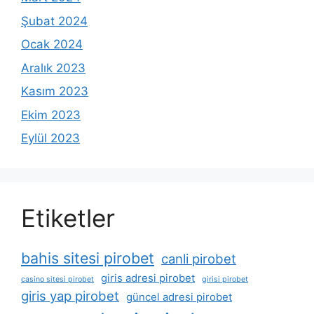
Şubat 2024
Ocak 2024
Aralık 2023
Kasım 2023
Ekim 2023
Eylül 2023
Etiketler
bahis sitesi pirobet
canli pirobet
giris adresi pirobet
casino sitesi pirobet
girisi pirobet
giris yap pirobet
güncel adresi pirobet