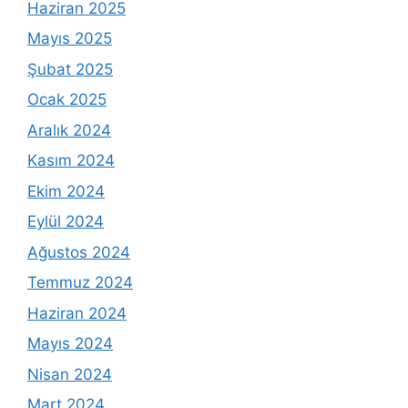
Haziran 2025
Mayıs 2025
Şubat 2025
Ocak 2025
Aralık 2024
Kasım 2024
Ekim 2024
Eylül 2024
Ağustos 2024
Temmuz 2024
Haziran 2024
Mayıs 2024
Nisan 2024
Mart 2024