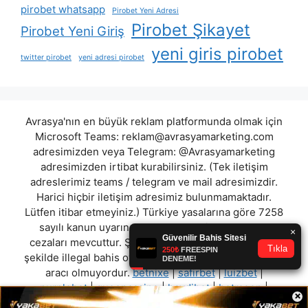
pirobet whatsapp
Pirobet Yeni Adresi
Pirobet Şikayet
Pirobet Yeni Giriş
yeni giris pirobet
twitter pirobet
yeni adresi pirobet
Avrasya'nın en büyük reklam platformunda olmak için
Microsoft Teams:
reklam@avrasyamarketing.com
adresimizden veya Telegram: @Avrasyamarketing
adresimizden irtibat kurabilirsiniz. (Tek iletişim
adreslerimiz teams / telegram ve mail adresimizdir.
Harici hiçbir iletişim adresimiz bulunmamaktadır.
Lütfen itibar etmeyiniz.) Türkiye yasalarına göre 7258
sayılı kanun uyarınca yasa dışı bahis oynamanın
cezaları mevcuttur. Şu an bulunduğunuz site hiç bir
şekilde illegal bahis oyunları oynatmıyor ve oynamaya
aracı olmuyordur.
betnixe
|
safirbet
|
luizbet
|
purplebet
|
queencasino
|
haydibet
|
betmoon
|
×
pegasusbet