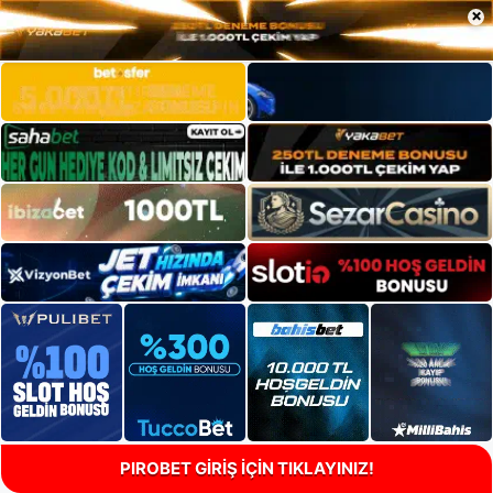
×
PIROBET GİRİŞ İÇİN TIKLAYINIZ!