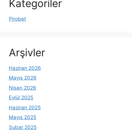
Kategoriler
Pirobet
Arşivler
Haziran 2026
Mayıs 2026
Nisan 2026
Eylül 2025
Haziran 2025
Mayıs 2025
Şubat 2025