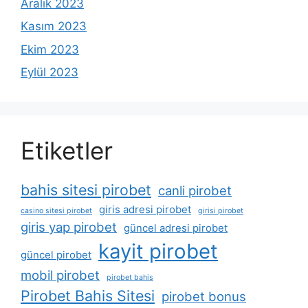
Aralık 2023
Kasım 2023
Ekim 2023
Eylül 2023
Etiketler
bahis sitesi pirobet
canli pirobet
giris adresi pirobet
casino sitesi pirobet
girisi pirobet
giris yap pirobet
güncel adresi pirobet
kayit pirobet
güncel pirobet
mobil pirobet
pirobet bahis
Pirobet Bahis Sitesi
pirobet bonus