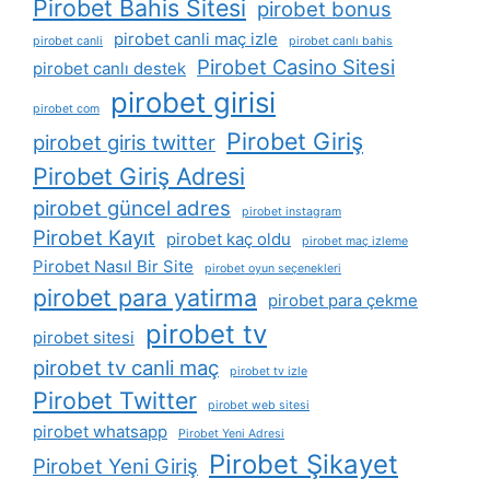
Pirobet Bahis Sitesi
pirobet bonus
pirobet canli maç izle
pirobet canli
pirobet canlı bahis
Pirobet Casino Sitesi
pirobet canlı destek
pirobet girisi
pirobet com
Pirobet Giriş
pirobet giris twitter
Pirobet Giriş Adresi
pirobet güncel adres
pirobet instagram
Pirobet Kayıt
pirobet kaç oldu
pirobet maç izleme
Pirobet Nasıl Bir Site
pirobet oyun seçenekleri
pirobet para yatirma
pirobet para çekme
pirobet tv
pirobet sitesi
pirobet tv canli maç
pirobet tv izle
Pirobet Twitter
pirobet web sitesi
pirobet whatsapp
Pirobet Yeni Adresi
Pirobet Şikayet
Pirobet Yeni Giriş