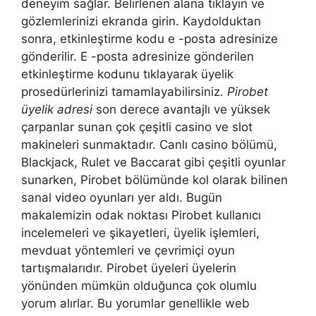
deneyim sağlar. Belirlenen alana tıklayın ve
gözlemlerinizi ekranda girin. Kaydolduktan
sonra, etkinleştirme kodu e -posta adresinize
gönderilir. E -posta adresinize gönderilen
etkinleştirme kodunu tıklayarak üyelik
prosedürlerinizi tamamlayabilirsiniz.
Pirobet
üyelik adresi
son derece avantajlı ve yüksek
çarpanlar sunan çok çeşitli casino ve slot
makineleri sunmaktadır. Canlı casino bölümü,
Blackjack, Rulet ve Baccarat gibi çeşitli oyunlar
sunarken, Pirobet bölümünde kol olarak bilinen
sanal video oyunları yer aldı. Bugün
makalemizin odak noktası Pirobet kullanıcı
incelemeleri ve şikayetleri, üyelik işlemleri,
mevduat yöntemleri ve çevrimiçi oyun
tartışmalarıdır. Pirobet üyeleri üyelerin
yönünden mümkün olduğunca çok olumlu
yorum alırlar. Bu yorumlar genellikle web