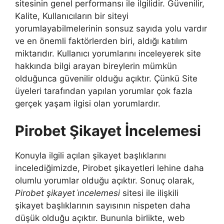
sitesinin genel performansı ile ilgilidir. Güvenilir,
Kalite, Kullanıcıların bir siteyi
yorumlayabilmelerinin sonsuz sayıda yolu vardır
ve en önemli faktörlerden biri, aldığı katılım
miktarıdır. Kullanıcı yorumlarını inceleyerek site
hakkında bilgi arayan bireylerin mümkün
olduğunca güvenilir olduğu açıktır. Çünkü Site
üyeleri tarafından yapılan yorumlar çok fazla
gerçek yaşam ilgisi olan yorumlardır.
Pirobet Şikayet İncelemesi
Konuyla ilgili açılan şikayet başlıklarını
incelediğimizde, Pirobet şikayetleri lehine daha
olumlu yorumlar olduğu açıktır. Sonuç olarak,
Pirobet şikayet i̇ncelemesi
sitesi ile ilişkili
şikayet başlıklarının sayısının nispeten daha
düşük olduğu açıktır. Bununla birlikte, web