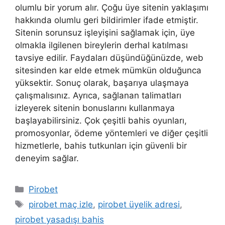
olumlu bir yorum alır. Çoğu üye sitenin yaklaşımı
hakkında olumlu geri bildirimler ifade etmiştir.
Sitenin sorunsuz işleyişini sağlamak için, üye
olmakla ilgilenen bireylerin derhal katılması
tavsiye edilir. Faydaları düşündüğünüzde, web
sitesinden kar elde etmek mümkün olduğunca
yüksektir. Sonuç olarak, başarıya ulaşmaya
çalışmalısınız. Ayrıca, sağlanan talimatları
izleyerek sitenin bonuslarını kullanmaya
başlayabilirsiniz. Çok çeşitli bahis oyunları,
promosyonlar, ödeme yöntemleri ve diğer çeşitli
hizmetlerle, bahis tutkunları için güvenli bir
deneyim sağlar.
Kategoriler
Pirobet
Etiketler
pirobet maç izle
,
pirobet üyelik adresi
,
pirobet yasadışı bahis