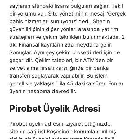
sayfanın altındaki lisans bulguları sağlar. Tekil
bir yorumu var. Site yönetiminin mesajı ‘Gerçek
bahis hizmetleri sunuyoruz’ dedi. Sitenin
güvenilirliğinin diğer yönleri arasında yatırım
stratejileri ve çekim teknikleri bulunmaktadır. 2
dk. Finansal kayıtlarınızda meydana gelir.
Sonuçlar. Aynı şey çekim prosedürleri için de
geçerlidir. Çekim talepleri, bir ATM’den bir
servet alma fırsatı karşılığında bir banka
transferi sağlayarak yapılabilir. Bu işlem
genellikle yaklaşık 1 ila 45 dakika sürer. Fonlar
üyenin hesabına devredilir.
Pirobet Üyelik Adresi
Pirobet üyelik adresini ziyaret ettiğinizde,
sitenin sağ üst köşesinde konumlandırılmış