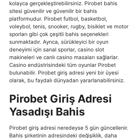
kolayca gerçekleştirebilirsiniz. Pirobet bahis
sitesi güvenilir ve güvenilir bir bahis
platformudur. Pirobet futbol, ​​basketbol, ​​
voleybol, tenis, snooker, rugby, bisiklet ve motor
sporları gibi çok çeşitli bahis seçenekleri
sunmaktadır. Ayrıca, sürükleyici bir oyun
deneyimi için sanal sporlar, casino slot
makineleri ve canlı casino masaları sağlarlar.
Casino endüstrisindeki tüm oyunlar Pirobet
bulunabilir. Pirobet giriş adresi yeni bir üyesi
olarak, bu faydalı dünyadan yararlanabilirsiniz.
Pirobet Giriş Adresi
Yasadışı Bahis
Pirobet giriş adresi neredeyse 5 gün güncellenir.
Bahis şirketinin adresindeki değişiklik, daha