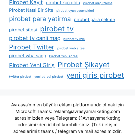
Pirobet Kayıt
pirobet kaç oldu
pirobet maç izleme
Pirobet Nasıl Bir Site
pirobet oyun seçenekleri
pirobet para yatirma
pirobet para çekme
pirobet tv
pirobet sitesi
pirobet tv canli maç
pirobet tv izle
Pirobet Twitter
pirobet web sitesi
pirobet whatsapp
Pirobet Yeni Adresi
Pirobet Şikayet
Pirobet Yeni Giriş
yeni giris pirobet
twitter pirobet
yeni adresi pirobet
Avrasya'nın en büyük reklam platformunda olmak için
Microsoft Teams:
reklam@avrasyamarketing.com
adresimizden veya Telegram: @Avrasyamarketing
adresimizden irtibat kurabilirsiniz. (Tek iletişim
adreslerimiz teams / telegram ve mail adresimizdir.