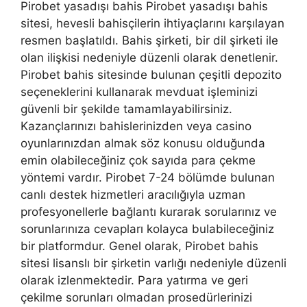
Pirobet yasadışı bahis Pirobet yasadışı bahis
sitesi, hevesli bahisçilerin ihtiyaçlarını karşılayan
resmen başlatıldı. Bahis şirketi, bir dil şirketi ile
olan ilişkisi nedeniyle düzenli olarak denetlenir.
Pirobet bahis sitesinde bulunan çeşitli depozito
seçeneklerini kullanarak mevduat işleminizi
güvenli bir şekilde tamamlayabilirsiniz.
Kazançlarınızı bahislerinizden veya casino
oyunlarınızdan almak söz konusu olduğunda
emin olabileceğiniz çok sayıda para çekme
yöntemi vardır. Pirobet 7-24 bölümde bulunan
canlı destek hizmetleri aracılığıyla uzman
profesyonellerle bağlantı kurarak sorularınız ve
sorunlarınıza cevapları kolayca bulabileceğiniz
bir platformdur. Genel olarak, Pirobet bahis
sitesi lisanslı bir şirketin varlığı nedeniyle düzenli
olarak izlenmektedir. Para yatırma ve geri
çekilme sorunları olmadan prosedürlerinizi