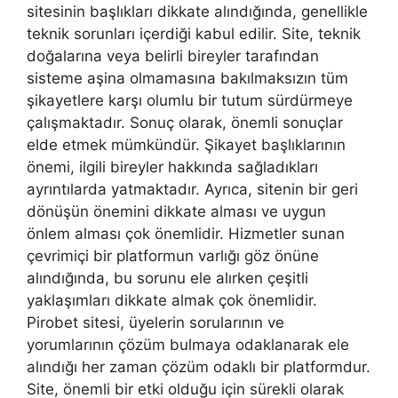
sitesinin başlıkları dikkate alındığında, genellikle
teknik sorunları içerdiği kabul edilir. Site, teknik
doğalarına veya belirli bireyler tarafından
sisteme aşina olmamasına bakılmaksızın tüm
şikayetlere karşı olumlu bir tutum sürdürmeye
çalışmaktadır. Sonuç olarak, önemli sonuçlar
elde etmek mümkündür. Şikayet başlıklarının
önemi, ilgili bireyler hakkında sağladıkları
ayrıntılarda yatmaktadır. Ayrıca, sitenin bir geri
dönüşün önemini dikkate alması ve uygun
önlem alması çok önemlidir. Hizmetler sunan
çevrimiçi bir platformun varlığı göz önüne
alındığında, bu sorunu ele alırken çeşitli
yaklaşımları dikkate almak çok önemlidir.
Pirobet sitesi, üyelerin sorularının ve
yorumlarının çözüm bulmaya odaklanarak ele
alındığı her zaman çözüm odaklı bir platformdur.
Site, önemli bir etki olduğu için sürekli olarak