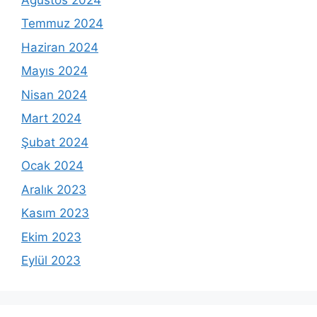
Temmuz 2024
Haziran 2024
Mayıs 2024
Nisan 2024
Mart 2024
Şubat 2024
Ocak 2024
Aralık 2023
Kasım 2023
Ekim 2023
Eylül 2023