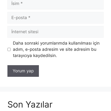
İsim
E-
posta
İnternet
sitesi
Daha sonraki yorumlarımda kullanılması için
adım, e-posta adresim ve site adresim bu
tarayıcıya kaydedilsin.
Son Yazılar