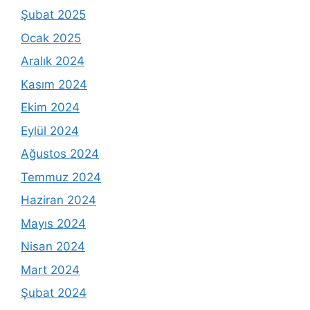
Şubat 2025
Ocak 2025
Aralık 2024
Kasım 2024
Ekim 2024
Eylül 2024
Ağustos 2024
Temmuz 2024
Haziran 2024
Mayıs 2024
Nisan 2024
Mart 2024
Şubat 2024