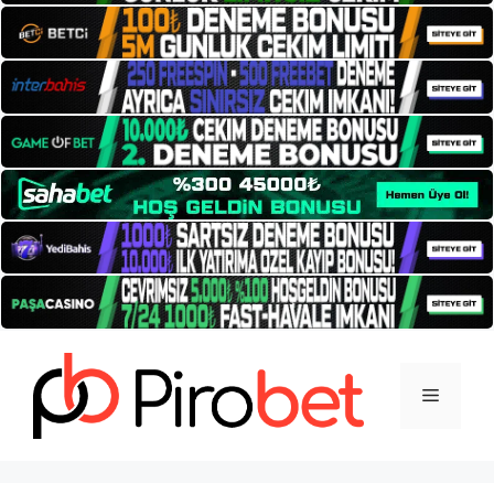
İçeriğe
atla
Menü