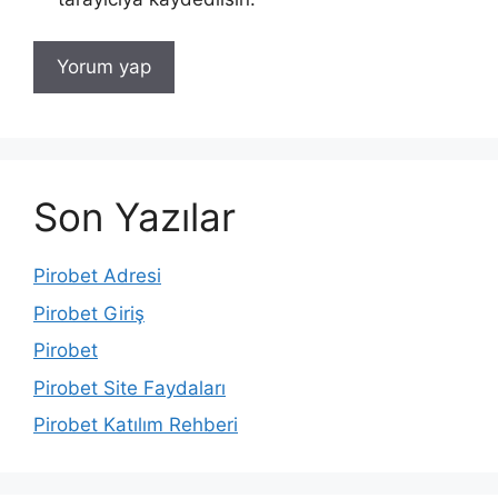
Son Yazılar
Pirobet Adresi
Pirobet Giriş
Pirobet
Pirobet Site Faydaları
Pirobet Katılım Rehberi