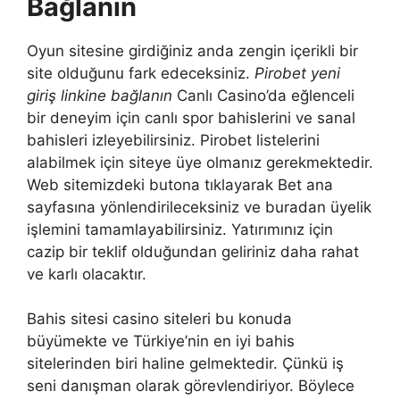
Bağlanın
Oyun sitesine girdiğiniz anda zengin içerikli bir
site olduğunu fark edeceksiniz.
Pirobet yeni
giriş linkine bağlanın
Canlı Casino’da eğlenceli
bir deneyim için canlı spor bahislerini ve sanal
bahisleri izleyebilirsiniz. Pirobet listelerini
alabilmek için siteye üye olmanız gerekmektedir.
Web sitemizdeki butona tıklayarak Bet ana
sayfasına yönlendirileceksiniz ve buradan üyelik
işlemini tamamlayabilirsiniz. Yatırımınız için
cazip bir teklif olduğundan geliriniz daha rahat
ve karlı olacaktır.
Bahis sitesi casino siteleri bu konuda
büyümekte ve Türkiye’nin en iyi bahis
sitelerinden biri haline gelmektedir. Çünkü iş
seni danışman olarak görevlendiriyor. Böylece