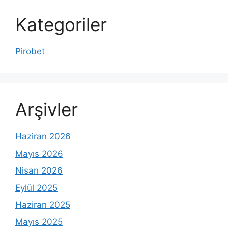
Kategoriler
Pirobet
Arşivler
Haziran 2026
Mayıs 2026
Nisan 2026
Eylül 2025
Haziran 2025
Mayıs 2025