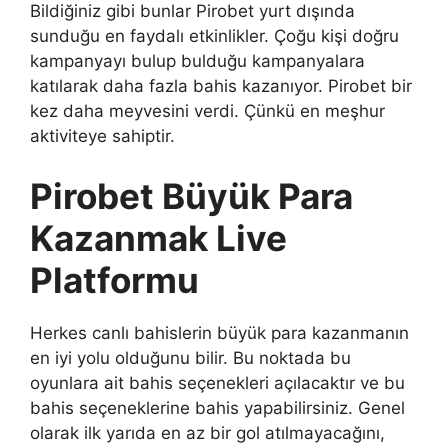
Bildiğiniz gibi bunlar Pirobet yurt dışında
sunduğu en faydalı etkinlikler. Çoğu kişi doğru
kampanyayı bulup bulduğu kampanyalara
katılarak daha fazla bahis kazanıyor. Pirobet bir
kez daha meyvesini verdi. Çünkü en meşhur
aktiviteye sahiptir.
Pirobet Büyük Para
Kazanmak Live
Platformu
Herkes canlı bahislerin büyük para kazanmanın
en iyi yolu olduğunu bilir. Bu noktada bu
oyunlara ait bahis seçenekleri açılacaktır ve bu
bahis seçeneklerine bahis yapabilirsiniz. Genel
olarak ilk yarıda en az bir gol atılmayacağını,