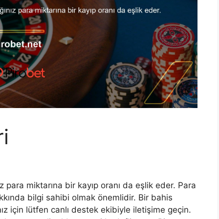
i
z para miktarına bir kayıp oranı da eşlik eder. Para
kkında bilgi sahibi olmak önemlidir. Bir bahis
ız için lütfen canlı destek ekibiyle iletişime geçin.