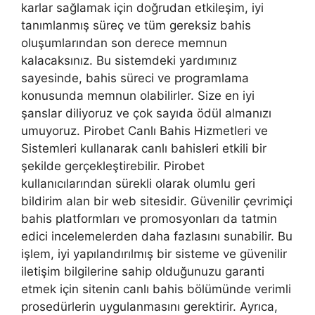
karlar sağlamak için doğrudan etkileşim, iyi
tanımlanmış süreç ve tüm gereksiz bahis
oluşumlarından son derece memnun
kalacaksınız. Bu sistemdeki yardımınız
sayesinde, bahis süreci ve programlama
konusunda memnun olabilirler. Size en iyi
şanslar diliyoruz ve çok sayıda ödül almanızı
umuyoruz. Pirobet Canlı Bahis Hizmetleri ve
Sistemleri kullanarak canlı bahisleri etkili bir
şekilde gerçekleştirebilir. Pirobet
kullanıcılarından sürekli olarak olumlu geri
bildirim alan bir web sitesidir. Güvenilir çevrimiçi
bahis platformları ve promosyonları da tatmin
edici incelemelerden daha fazlasını sunabilir. Bu
işlem, iyi yapılandırılmış bir sisteme ve güvenilir
iletişim bilgilerine sahip olduğunuzu garanti
etmek için sitenin canlı bahis bölümünde verimli
prosedürlerin uygulanmasını gerektirir. Ayrıca,