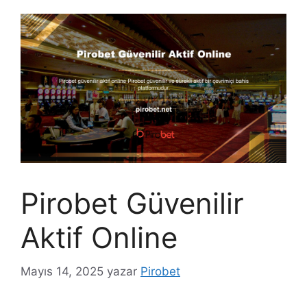
Pirobet Güvenilir
Aktif Online
Mayıs 14, 2025
yazar
Pirobet