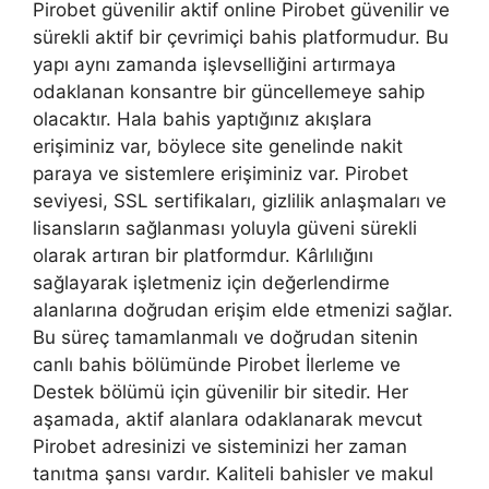
Pirobet güvenilir aktif online Pirobet güvenilir ve
sürekli aktif bir çevrimiçi bahis platformudur. Bu
yapı aynı zamanda işlevselliğini artırmaya
odaklanan konsantre bir güncellemeye sahip
olacaktır. Hala bahis yaptığınız akışlara
erişiminiz var, böylece site genelinde nakit
paraya ve sistemlere erişiminiz var. Pirobet
seviyesi, SSL sertifikaları, gizlilik anlaşmaları ve
lisansların sağlanması yoluyla güveni sürekli
olarak artıran bir platformdur. Kârlılığını
sağlayarak işletmeniz için değerlendirme
alanlarına doğrudan erişim elde etmenizi sağlar.
Bu süreç tamamlanmalı ve doğrudan sitenin
canlı bahis bölümünde Pirobet İlerleme ve
Destek bölümü için güvenilir bir sitedir. Her
aşamada, aktif alanlara odaklanarak mevcut
Pirobet adresinizi ve sisteminizi her zaman
tanıtma şansı vardır. Kaliteli bahisler ve makul