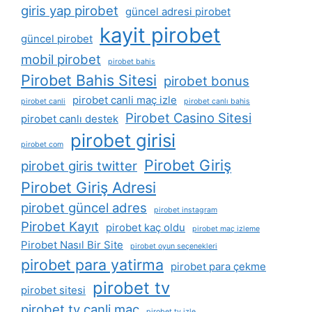
giris yap pirobet
güncel adresi pirobet
kayit pirobet
güncel pirobet
mobil pirobet
pirobet bahis
Pirobet Bahis Sitesi
pirobet bonus
pirobet canli maç izle
pirobet canli
pirobet canlı bahis
Pirobet Casino Sitesi
pirobet canlı destek
pirobet girisi
pirobet com
Pirobet Giriş
pirobet giris twitter
Pirobet Giriş Adresi
pirobet güncel adres
pirobet instagram
Pirobet Kayıt
pirobet kaç oldu
pirobet maç izleme
Pirobet Nasıl Bir Site
pirobet oyun seçenekleri
pirobet para yatirma
pirobet para çekme
pirobet tv
pirobet sitesi
pirobet tv canli maç
pirobet tv izle