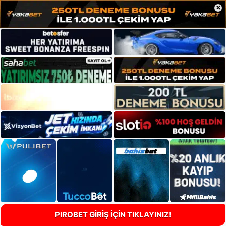
×
PIROBET GİRİŞ İÇİN TIKLAYINIZ!