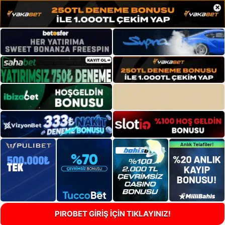
×
PIROBET GİRİŞ İÇİN TIKLAYINIZ!