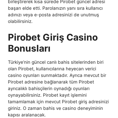
birleştirerek kısa sürede Pirobet güncel adresi
başarı elde etti. Parolanızın yanı sıra kullanıcı
adınızı veya e-posta adresinizi de unutmuş
olabilirsiniz.
Pirobet Giriş Casino
Bonusları
Türkiye’nin güncel canlı bahis sitelerinden biri
olan Pirobet, kullanıcılarına heyecan verici
casino oyunları sunmaktadır. Ayrıca mevcut bir
Pirobet adresine bağlanarak tüm Pirobet
ayrıcalıklı bahisçilerin oynadığı oyunları
oynayabilirsiniz. Pirobet kayıt işlemini
tamamlamak için mevcut Pirobet giriş adresinizi
giriniz. O zaman bahis ve casino deneyiminin
kapısı aralanacak.