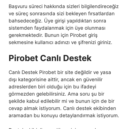
Başvuru süreci hakkında sizleri bilgilendireceğiz
ve süreç sonrasında sizi bekleyen fırsatlardan
bahsedeceğiz. Üye girişi yapıldıktan sonra
sistemden faydalanmak için üye olunması
gerekmektedir. Bunun için Pirobet giriş
sekmesine kullanıcı adınızı ve şifrenizi giriniz.
Pirobet Canlı Destek
Canlı Destek Pirobet bir site değildir ve yasa
dışı kategorisine aittir, ancak en güvenilir
adreslerden biri olduğu için bu ifadeyi
görmezden gelebilirsiniz. Ama soru şu bir
şekilde kabul edilebilir mi ve bunun için de bir
cevap almak istiyorum. Canlı destek ekibinden
aramadan bu konuyu detaylandırmak istiyorum.