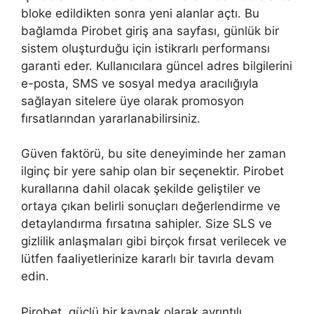
bloke edildikten sonra yeni alanlar açtı. Bu
bağlamda Pirobet giriş ana sayfası, günlük bir
sistem oluşturduğu için istikrarlı performansı
garanti eder. Kullanıcılara güncel adres bilgilerini
e-posta, SMS ve sosyal medya aracılığıyla
sağlayan sitelere üye olarak promosyon
fırsatlarından yararlanabilirsiniz.
Güven faktörü, bu site deneyiminde her zaman
ilginç bir yere sahip olan bir seçenektir. Pirobet
kurallarına dahil olacak şekilde geliştiler ve
ortaya çıkan belirli sonuçları değerlendirme ve
detaylandırma fırsatına sahipler. Size SLS ve
gizlilik anlaşmaları gibi birçok fırsat verilecek ve
lütfen faaliyetlerinize kararlı bir tavırla devam
edin.
Pirobet, güçlü bir kaynak olarak ayrıntılı