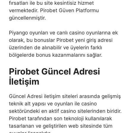
fırsatları ile bu site kesintisiz hizmet
vermektedir. Pirobet Güven Platformu
güncellenmiştir.
Piyango oyunları ve canlı casino oyunlarına ek
olarak, bu bonuslar Pirobet yeni giriş adresi
üzerinden de alınabilir ve üyelerin farklı
bölgelerde bonus kazanmalarını sağlar.
Pirobet Güncel Adresi
İletişim
Güncel Adresi iletişim siteleri arasında gelişmiş
teknik alt yapısı ve oyunları ile casino
sektöründeki en aktif casino sitelerinden biridir.
Pirobet tarafından son teknoloji kullanılarak
tasarlanan ve geliştirilen web sitesinde tüm