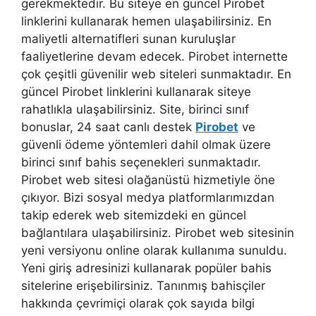
gerekmektedir. Bu siteye en güncel Pirobet
linklerini kullanarak hemen ulaşabilirsiniz. En
maliyetli alternatifleri sunan kuruluşlar
faaliyetlerine devam edecek. Pirobet internette
çok çeşitli güvenilir web siteleri sunmaktadır. En
güncel Pirobet linklerini kullanarak siteye
rahatlıkla ulaşabilirsiniz. Site, birinci sınıf
bonuslar, 24 saat canlı destek
Pirobet
ve
güvenli ödeme yöntemleri dahil olmak üzere
birinci sınıf bahis seçenekleri sunmaktadır.
Pirobet web sitesi olağanüstü hizmetiyle öne
çıkıyor. Bizi sosyal medya platformlarımızdan
takip ederek web sitemizdeki en güncel
bağlantılara ulaşabilirsiniz. Pirobet web sitesinin
yeni versiyonu online olarak kullanıma sunuldu.
Yeni giriş adresinizi kullanarak popüler bahis
sitelerine erişebilirsiniz. Tanınmış bahisçiler
hakkında çevrimiçi olarak çok sayıda bilgi