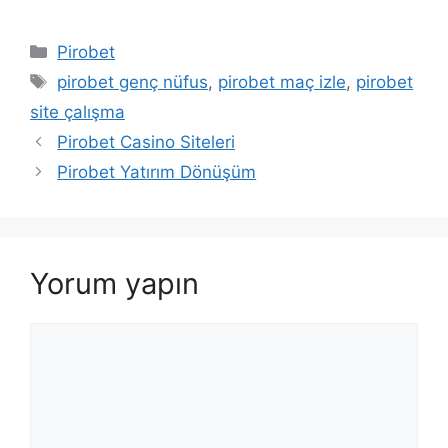
Kategoriler
Pirobet
Etiketler
pirobet genç nüfus
,
pirobet maç izle
,
pirobet
site çalışma
Pirobet Casino Siteleri
Pirobet Yatırım Dönüşüm
Yorum yapın
Yorum