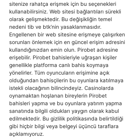
sitenize rahatça erişmek için bu seçenekleri
kullanabilirsiniz. Web sitesi bağlantıları sürekli
olarak gelişmektedir. Bu değişikliğin temel
nedeni tib ve btk’nin yasaklanmasıdır.
Engellenen bir web sitesine erişmeye çalışırken
sorunları önlemek için en güncel erişim adresini
kullandığınızdan emin olun. Pirobet adresine
erişebilir. Pirobet bahisleriyle uğraşan kişiler
genellikle platforma canlı bahis koymaya
yönelirler. Tüm oyuncuların erişimine açık
olduğundan bahisçilerin bu oyunlara katılmaya
istekli olacağının bilincindeyiz. Casinolarda
oynamaktan hoşlanan bireylerin Pirobet
bahisleri yapma ve bu oyunlara yatırım yapma
sanatında bilgili oldukları yaygın olarak kabul
edilmektedir. Bu gizlilik politikasında belirtildiği
gibi hiçbir bilgi veya belgeyi üçüncü taraflara
açıklamıyoruz.