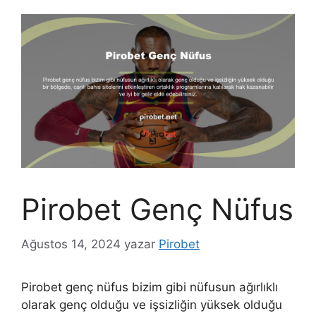
Pirobet Genç Nüfus
Ağustos 14, 2024
yazar
Pirobet
Pirobet genç nüfus bizim gibi nüfusun ağırlıklı
olarak genç olduğu ve işsizliğin yüksek olduğu