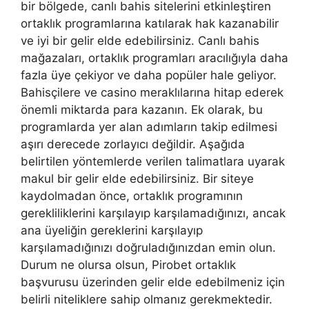
bir bölgede, canlı bahis sitelerini etkinleştiren
ortaklık programlarına katılarak hak kazanabilir
ve iyi bir gelir elde edebilirsiniz. Canlı bahis
mağazaları, ortaklık programları aracılığıyla daha
fazla üye çekiyor ve daha popüler hale geliyor.
Bahisçilere ve casino meraklılarına hitap ederek
önemli miktarda para kazanın. Ek olarak, bu
programlarda yer alan adımların takip edilmesi
aşırı derecede zorlayıcı değildir. Aşağıda
belirtilen yöntemlerde verilen talimatlara uyarak
makul bir gelir elde edebilirsiniz. Bir siteye
kaydolmadan önce, ortaklık programının
gerekliliklerini karşılayıp karşılamadığınızı, ancak
ana üyeliğin gereklerini karşılayıp
karşılamadığınızı doğruladığınızdan emin olun.
Durum ne olursa olsun, Pirobet ortaklık
başvurusu üzerinden gelir elde edebilmeniz için
belirli niteliklere sahip olmanız gerekmektedir.