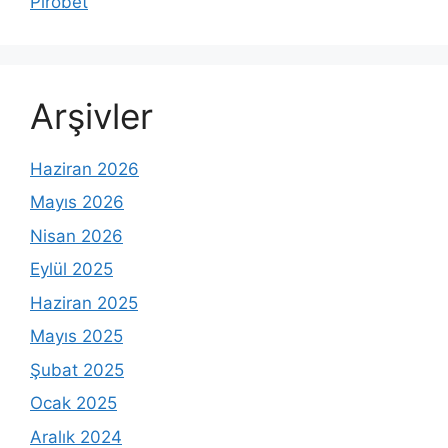
Pirobet
Arşivler
Haziran 2026
Mayıs 2026
Nisan 2026
Eylül 2025
Haziran 2025
Mayıs 2025
Şubat 2025
Ocak 2025
Aralık 2024