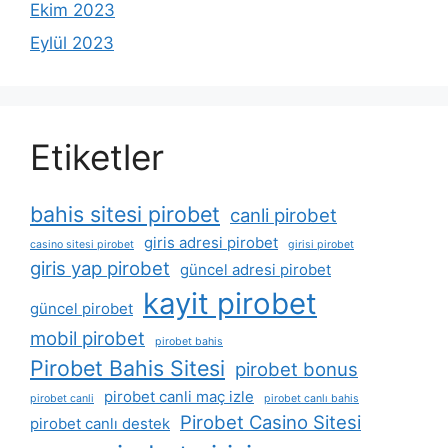
Ekim 2023
Eylül 2023
Etiketler
bahis sitesi pirobet
canli pirobet
giris adresi pirobet
casino sitesi pirobet
girisi pirobet
giris yap pirobet
güncel adresi pirobet
kayit pirobet
güncel pirobet
mobil pirobet
pirobet bahis
Pirobet Bahis Sitesi
pirobet bonus
pirobet canli maç izle
pirobet canli
pirobet canlı bahis
Pirobet Casino Sitesi
pirobet canlı destek