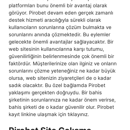
platformları bunu önemli bir avantaj olarak
görüyor. Pirobet devam eden gerçek zamanlı
destek hizmeti aracılığıyla sürekli olarak
kullanıcıların sorunlarına çözüm bulmakta ve
sorunlarını anında çözmektedir. Bu eylemler
gelecekte önemli avantajlar sağlayacaktır. Bir
web sitesinin kullanıcılarına karşı tutumu,
güvenilirliğinin belirlenmesinde çok önemli bir
faktördür. Müşterilerinize olan ilginiz ve onların
sorunlarını çözme yeteneğiniz ne kadar büyük
olursa, web sitenizin ziyaretçileri de o kadar
sadık olacaktır. Bu özel bağlamda Pirobet
yaklaşımı gerçekten doğruydu. Bir bahis
şirketinin sorunlarınıza ne kadar önem verirse,
bahis şirketi de o kadar güvenilir olur. Pirobet
kayıt linkine ulaşmak için tıklayınız.