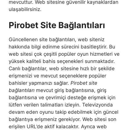
mevcuttur. Web sitesine güvenilir kaynaklardan
ulaşabilirsiniz.
Pirobet Site Bağlantıları
Güncellenen site bağlantıları, web siteniz
hakkında bilgi edinme sürecini basitleştirir. Bu
web sitesi çok çeşitli popüler oyun hizmetleri ve
yüksek kaliteli bahis seçenekleri sunmaktadır.
Canlı bağlantılar, web sitesine hızlı bir şekilde
erişmenizi ve mevcut seçeneklere popüler
bahisler yapmanızı sağlar.
Pirobet site
bağlantıları
mevcut giriş bağlantısına, giriş
bağlantısına ve çevrimiçi desteğe erişmek için
lütfen verilen talimatları izleyin. Televizyonda
devam eden oyunu takip edebilmek için güncel
bağlantıya erişmeniz gerekiyor. Web sitesi son
erişilen URL’de aktif kalacaktır. Ayrıca web