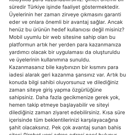
süredir Türkiye işinde faaliyet göstermektedir.
Üyelerinin her zaman zirveye çıkmasını garanti
eder ve onlara önemli bir avantaj sağlar. Ancak
henüz bu ürünün hedef kullanıcısı değil misiniz?
Mobil uyumlu bir web sitesine sahip olan bu
platformun artık her yerden para kazanmanıza
yardımcı olacak bir uygulaması da oluşturuldu
ve üyelerinin kullanımına sunuldu.
Kazanmasanız bile kaybınızın bir kısmını para
iadesi alarak geri kazanma şansınız var. Artık bu
konuda bilgi sahibi oluyorsunuz ve dilediğiniz
zaman siteye giriş yapma özgürlüğüne
sahipsiniz. Daha fazla gecikmenize gerek yok,
hemen takip etmeye başlayabilir ve siteyi
dilediğiniz zaman ziyaret edebilirsiniz. Kısa süre
içerisinde tüm beklentilerinizi karşılayacağına
şahit olacaksınız. Pek çok avantaj sunan bahis