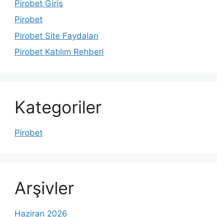
Pirobet Giriş
Pirobet
Pirobet Site Faydaları
Pirobet Katılım Rehberi
Kategoriler
Pirobet
Arşivler
Haziran 2026