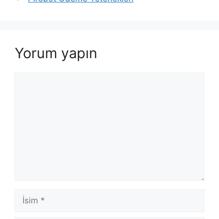
Yorum yapın
Yorum
İsim