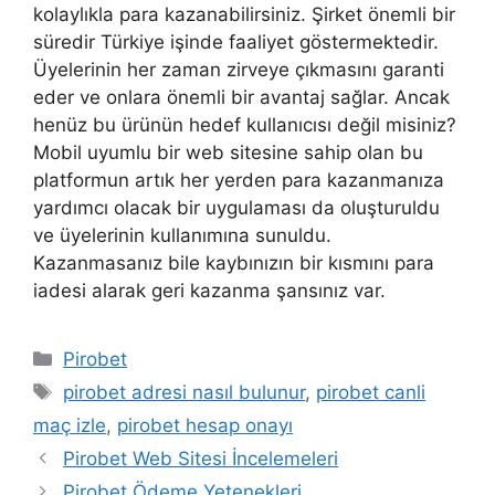
kolaylıkla para kazanabilirsiniz. Şirket önemli bir
süredir Türkiye işinde faaliyet göstermektedir.
Üyelerinin her zaman zirveye çıkmasını garanti
eder ve onlara önemli bir avantaj sağlar. Ancak
henüz bu ürünün hedef kullanıcısı değil misiniz?
Mobil uyumlu bir web sitesine sahip olan bu
platformun artık her yerden para kazanmanıza
yardımcı olacak bir uygulaması da oluşturuldu
ve üyelerinin kullanımına sunuldu.
Kazanmasanız bile kaybınızın bir kısmını para
iadesi alarak geri kazanma şansınız var.
Kategoriler
Pirobet
Etiketler
pirobet adresi nasıl bulunur
,
pirobet canli
maç izle
,
pirobet hesap onayı
Pirobet Web Sitesi İncelemeleri
Pirobet Ödeme Yetenekleri