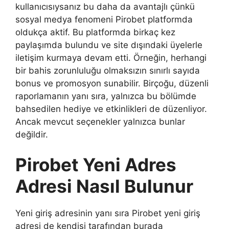
kullanıcısıysanız bu daha da avantajlı çünkü
sosyal medya fenomeni Pirobet platformda
oldukça aktif. Bu platformda birkaç kez
paylaşımda bulundu ve site dışındaki üyelerle
iletişim kurmaya devam etti. Örneğin, herhangi
bir bahis zorunluluğu olmaksızın sınırlı sayıda
bonus ve promosyon sunabilir. Birçoğu, düzenli
raporlamanın yanı sıra, yalnızca bu bölümde
bahsedilen hediye ve etkinlikleri de düzenliyor.
Ancak mevcut seçenekler yalnızca bunlar
değildir.
Pirobet Yeni Adres
Adresi Nasıl Bulunur
Yeni giriş adresinin yanı sıra Pirobet yeni giriş
adresi de kendisi tarafından burada