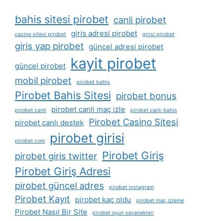
bahis sitesi pirobet
canli pirobet
giris adresi pirobet
casino sitesi pirobet
girisi pirobet
giris yap pirobet
güncel adresi pirobet
kayit pirobet
güncel pirobet
mobil pirobet
pirobet bahis
Pirobet Bahis Sitesi
pirobet bonus
pirobet canli maç izle
pirobet canli
pirobet canlı bahis
Pirobet Casino Sitesi
pirobet canlı destek
pirobet girisi
pirobet com
Pirobet Giriş
pirobet giris twitter
Pirobet Giriş Adresi
pirobet güncel adres
pirobet instagram
Pirobet Kayıt
pirobet kaç oldu
pirobet maç izleme
Pirobet Nasıl Bir Site
pirobet oyun seçenekleri