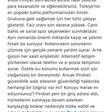
sitesi
Pirobet yeni adres adresi nasıl bulunur
para kazanabilir ve eğlenebilirsiniz. Türkiye’nin
en popüler bahis platformlarından biridir.
Grubuna gelir sağlamak için her türlü çabayı
gösterdi. Faiz oranı son derece yüksek. Canlı
bahis ve sanal spor seçenekleri sunmaktadır.
Aynı zamanda önemli miktarda kayıp ve yatırım
fırsatı da sunuyor. Kullanıcıların sorunlarını
çözmek için gerçek zamanlı yardım sunar. Artık
günün her saati erişilebilir. Alternatif iletişim
yöntemleri olarak telefon ve e-posta iletişimini
sunar. Özetle bu konumu kullanmak sizin için
olağanüstü bir deneyimdir. Ancak Pirobet
güvenilirlik web sitesinin güvenilirliği hakkında
herhangi bir bilginiz var mı? Konuyu merak mı
ediyorsunuz? Pirobet yeni bir giriş adresi aldı,
hizmetlerini sunmaya devam ederken
karşılaştığı bloklar nedeniyle bloke edildi ve