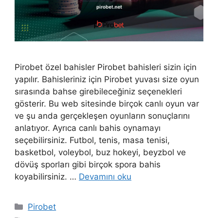
Pirobet özel bahisler Pirobet bahisleri sizin için
yapılır. Bahisleriniz için Pirobet yuvası size oyun
sırasında bahse girebileceğiniz seçenekleri
gösterir. Bu web sitesinde birçok canlı oyun var
ve şu anda gerçekleşen oyunların sonuçlarını
anlatıyor. Ayrıca canlı bahis oynamayı
seçebilirsiniz. Futbol, tenis, masa tenisi,
basketbol, voleybol, buz hokeyi, beyzbol ve
dövüş sporları gibi birçok spora bahis
koyabilirsiniz. …
Devamını oku
Kategoriler
Pirobet