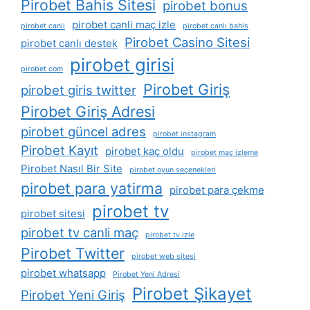
Pirobet Bahis Sitesi
pirobet bonus
pirobet canli maç izle
pirobet canli
pirobet canlı bahis
Pirobet Casino Sitesi
pirobet canlı destek
pirobet girisi
pirobet com
Pirobet Giriş
pirobet giris twitter
Pirobet Giriş Adresi
pirobet güncel adres
pirobet instagram
Pirobet Kayıt
pirobet kaç oldu
pirobet maç izleme
Pirobet Nasıl Bir Site
pirobet oyun seçenekleri
pirobet para yatirma
pirobet para çekme
pirobet tv
pirobet sitesi
pirobet tv canli maç
pirobet tv izle
Pirobet Twitter
pirobet web sitesi
pirobet whatsapp
Pirobet Yeni Adresi
Pirobet Şikayet
Pirobet Yeni Giriş