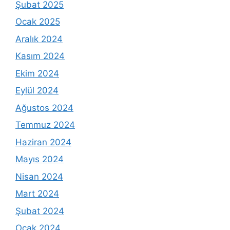
Şubat 2025
Ocak 2025
Aralık 2024
Kasım 2024
Ekim 2024
Eylül 2024
Ağustos 2024
Temmuz 2024
Haziran 2024
Mayıs 2024
Nisan 2024
Mart 2024
Şubat 2024
Ocak 2024