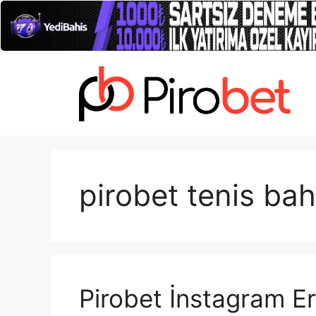
İçeriğe
atla
pirobet tenis bahi
Pirobet İnstagram Er