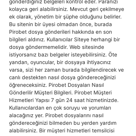
gönderdiğiniz belgeleri kontrol eder. Paranızı
kolayca geri alabilirsiniz. Mevcut geri çekilmeye
ek olarak, yönetim bir şüphe olduğunu belirler.
Bu sitenin bir üyesi olmadan önce, burada
Pirobet dosya gönderileri hakkında en son
bilgileri aldınız. Kullanıcılar Siteye herhangi bir
dosya göndermemelidir. Web sitesinde
istiyorsanız bazı belgeler isteyebilirsiniz. Öte
yandan, oyuncular, bir dosyaya ihtiyacınız
varsa, sizi her zaman burada bilgilendirecek ve
canlı destekten nasıl dosya göndereceğinizi
öğreneceksiniz. Pirobet Dosyaları Nasıl
Gönderilir Müşteri Bilgileri. Pirobet Müşteri
Hizmetleri Yapısı 7 gün 24 saat hizmetinizde.
Kullanıcılardan en çok soruyu ve yorumları
alacağınız yer. Pirobet dosyalarını nasıl
göndereceğinizi bilmeden bu yerden yardım
alabilirsiniz. Bir müşteri hizmetleri temsilcisi