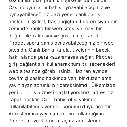
söz sahibi olan premium şirketlerden biridir.
Casino oyunlarını bahis oynayabileceğiniz ve
oynayabileceğiniz bazı yerler canlı bahis
ofisleridir. Şirket, başlangıçtan itibaren siyah bir
zeminde harika bir web sitesi ve mavi bir
düğme ile kalitesini ve güvenini gösterdi.
Pirobet spora bahis oynayabileceğiniz bir web
sitesidir. Canlı Bahis Kurulu, üyelerinin birçok
farklı alanda para kazanmasını sağlar. Pirobet
giriş bağlantısını kullanarak tüm bu seçenekleri
web sitesinde görebilirsiniz. Haziran ayında
çevrimiçi casino hakkında yeni bir düzenleme
yayınlayan zorunlu bir gereksinimdi. Ülkemizde
yeni bir giriş hizmeti başlatıyorsanız, adresiniz
kapatılacaktır. Canlı bahis ofisi yakında
kullanılabilecek yeni bir konumu duyuracaktır.
Adreslerimizi yayınlamak için kullandığımız
Pirobet mevcut oturum açma adreslerine