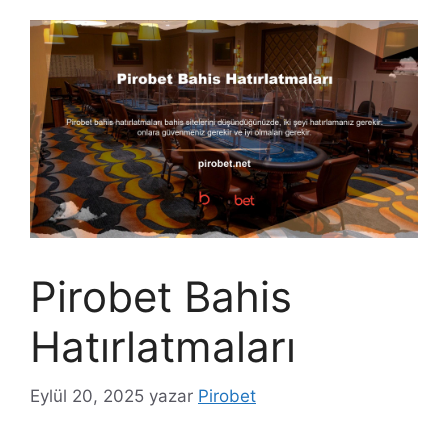
Pirobet Bahis
Hatırlatmaları
Eylül 20, 2025
yazar
Pirobet