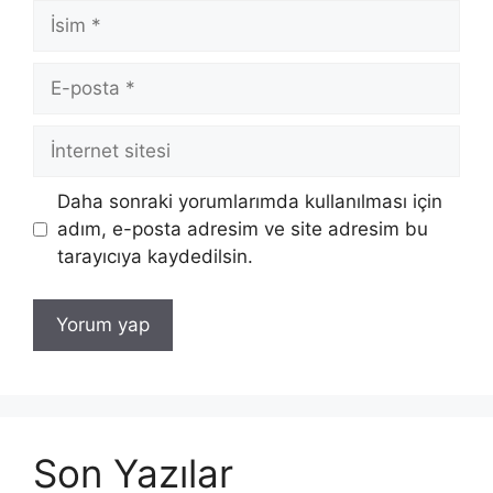
İsim
E-
posta
İnternet
sitesi
Daha sonraki yorumlarımda kullanılması için
adım, e-posta adresim ve site adresim bu
tarayıcıya kaydedilsin.
Son Yazılar