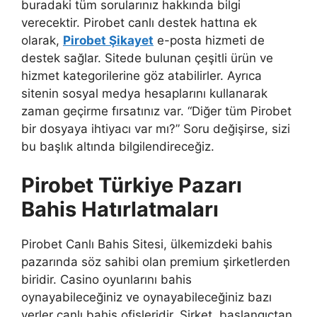
buradaki tüm sorularınız hakkında bilgi
verecektir. Pirobet canlı destek hattına ek
olarak,
Pirobet Şikayet
e-posta hizmeti de
destek sağlar. Sitede bulunan çeşitli ürün ve
hizmet kategorilerine göz atabilirler. Ayrıca
sitenin sosyal medya hesaplarını kullanarak
zaman geçirme fırsatınız var. “Diğer tüm Pirobet
bir dosyaya ihtiyacı var mı?” Soru değişirse, sizi
bu başlık altında bilgilendireceğiz.
Pirobet Türkiye Pazarı
Bahis Hatırlatmaları
Pirobet Canlı Bahis Sitesi, ülkemizdeki bahis
pazarında söz sahibi olan premium şirketlerden
biridir. Casino oyunlarını bahis
oynayabileceğiniz ve oynayabileceğiniz bazı
yerler canlı bahis ofisleridir. Şirket, başlangıçtan