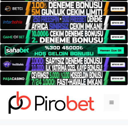
İçeriğe
atla
Menü