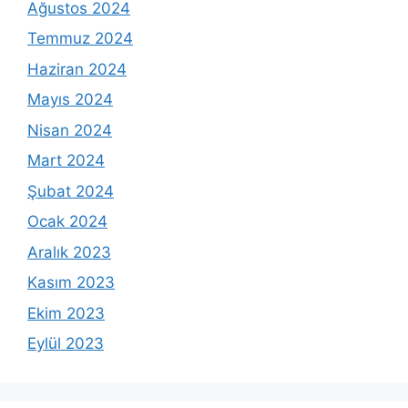
Ağustos 2024
Temmuz 2024
Haziran 2024
Mayıs 2024
Nisan 2024
Mart 2024
Şubat 2024
Ocak 2024
Aralık 2023
Kasım 2023
Ekim 2023
Eylül 2023