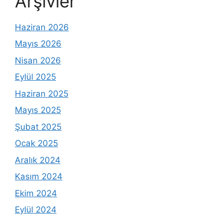
Arşivler
Haziran 2026
Mayıs 2026
Nisan 2026
Eylül 2025
Haziran 2025
Mayıs 2025
Şubat 2025
Ocak 2025
Aralık 2024
Kasım 2024
Ekim 2024
Eylül 2024