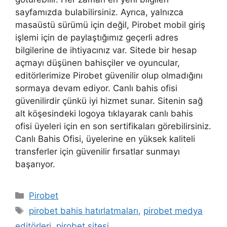
sayfamızda bulabilirsiniz. Ayrıca, yalnızca
masaüstü sürümü için değil, Pirobet mobil giriş
işlemi için de paylaştığımız geçerli adres
bilgilerine de ihtiyacınız var. Sitede bir hesap
açmayı düşünen bahisçiler ve oyuncular,
editörlerimize Pirobet güvenilir olup olmadığını
sormaya devam ediyor. Canlı bahis ofisi
güvenilirdir çünkü iyi hizmet sunar. Sitenin sağ
alt köşesindeki logoya tıklayarak canlı bahis
ofisi üyeleri için en son sertifikaları görebilirsiniz.
Canlı Bahis Ofisi, üyelerine en yüksek kaliteli
transferler için güvenilir fırsatlar sunmayı
başarıyor.
Kategoriler
Pirobet
Etiketler
pirobet bahis hatırlatmaları
,
pirobet medya
editörleri
,
pirobet sitesi