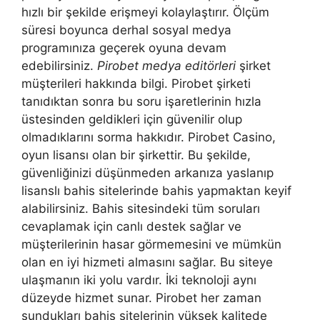
hızlı bir şekilde erişmeyi kolaylaştırır. Ölçüm
süresi boyunca derhal sosyal medya
programınıza geçerek oyuna devam
edebilirsiniz.
Pirobet medya editörleri
şirket
müşterileri hakkında bilgi. Pirobet şirketi
tanıdıktan sonra bu soru işaretlerinin hızla
üstesinden geldikleri için güvenilir olup
olmadıklarını sorma hakkıdır. Pirobet Casino,
oyun lisansı olan bir şirkettir. Bu şekilde,
güvenliğinizi düşünmeden arkanıza yaslanıp
lisanslı bahis sitelerinde bahis yapmaktan keyif
alabilirsiniz. Bahis sitesindeki tüm soruları
cevaplamak için canlı destek sağlar ve
müşterilerinin hasar görmemesini ve mümkün
olan en iyi hizmeti almasını sağlar. Bu siteye
ulaşmanın iki yolu vardır. İki teknoloji aynı
düzeyde hizmet sunar. Pirobet her zaman
sundukları bahis sitelerinin yüksek kalitede